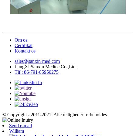
Om os
Certifikat
Kontakt os
sales@sanxin-med.com
JiangXi Sanxin Medtec Co.,Ltd.
Tlf.: 86-791-85950275
© Copyright - 2011-2021: Alle rettigheder forbeholdes.
Send e-mail
William