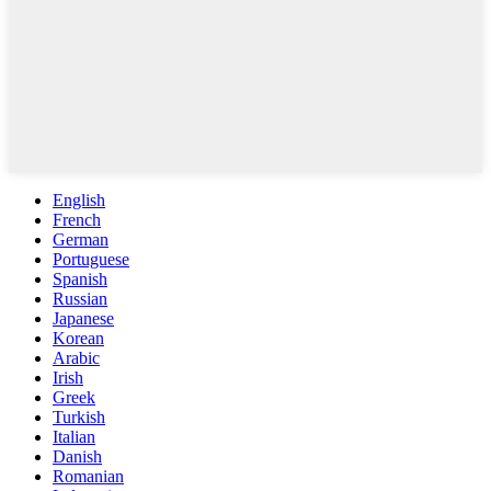
English
French
German
Portuguese
Spanish
Russian
Japanese
Korean
Arabic
Irish
Greek
Turkish
Italian
Danish
Romanian