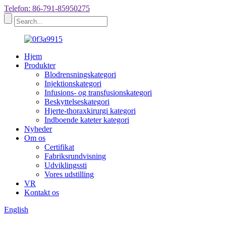
Telefon: 86-791-85950275
Hjem
Produkter
Blodrensningskategori
Injektionskategori
Infusions- og transfusionskategori
Beskyttelseskategori
Hjerte-thoraxkirurgi kategori
Indboende kateter kategori
Nyheder
Om os
Certifikat
Fabriksrundvisning
Udviklingssti
Vores udstilling
VR
Kontakt os
English