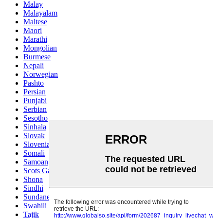
Malay
Malayalam
Maltese
Maori
Marathi
Mongolian
Burmese
Nepali
Norwegian
Pashto
Persian
Punjabi
Serbian
Sesotho
Sinhala
Slovak
Slovenian
Somali
Samoan
Scots Gaelic
Shona
Sindhi
Sundanese
Swahili
Tajik