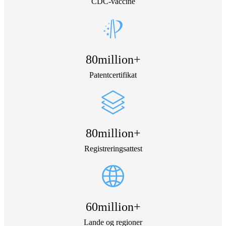
CDC-vaccine
80
million+
Patentcertifikat
80
million+
Registreringsattest
60
million+
Lande og regioner