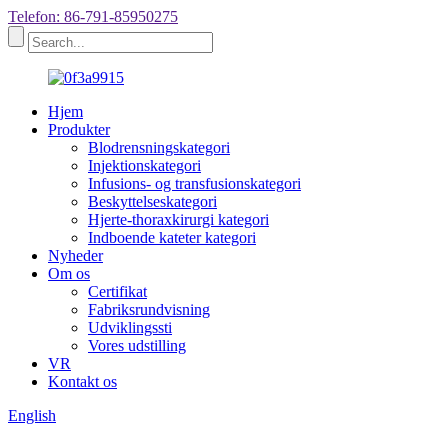
Telefon: 86-791-85950275
Hjem
Produkter
Blodrensningskategori
Injektionskategori
Infusions- og transfusionskategori
Beskyttelseskategori
Hjerte-thoraxkirurgi kategori
Indboende kateter kategori
Nyheder
Om os
Certifikat
Fabriksrundvisning
Udviklingssti
Vores udstilling
VR
Kontakt os
English