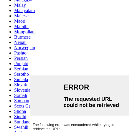
Malay
Malayalam
Maltese
Maori
Marathi
Mongolian
Burmese
Nepali
Norwegian
Pashto
Persian
Punjabi
Serbian
Sesotho
Sinhala
Slovak
Slovenian
Somali
Samoan
Scots Gaelic
Shona
Sindhi
Sundanese
Swahili