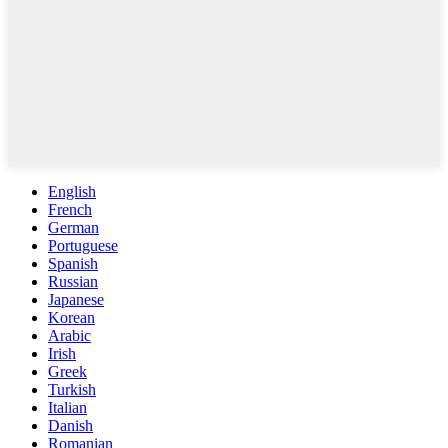
English
French
German
Portuguese
Spanish
Russian
Japanese
Korean
Arabic
Irish
Greek
Turkish
Italian
Danish
Romanian