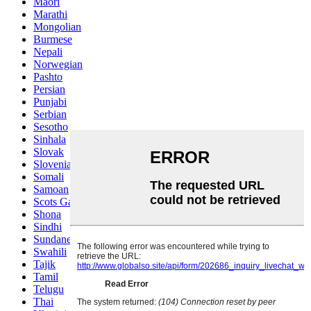
Maori
Marathi
Mongolian
Burmese
Nepali
Norwegian
Pashto
Persian
Punjabi
Serbian
Sesotho
Sinhala
Slovak
Slovenian
Somali
Samoan
Scots Gaelic
Shona
Sindhi
Sundanese
Swahili
Tajik
Tamil
Telugu
Thai