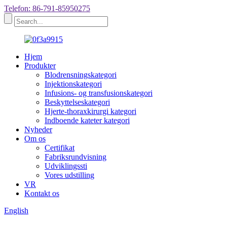
Telefon: 86-791-85950275
Hjem
Produkter
Blodrensningskategori
Injektionskategori
Infusions- og transfusionskategori
Beskyttelseskategori
Hjerte-thoraxkirurgi kategori
Indboende kateter kategori
Nyheder
Om os
Certifikat
Fabriksrundvisning
Udviklingssti
Vores udstilling
VR
Kontakt os
English