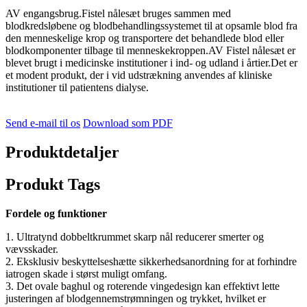
AV engangsbrug.Fistel nålesæt bruges sammen med
blodkredsløbene og blodbehandlingssystemet til at opsamle blod fra
den menneskelige krop og transportere det behandlede blod eller
blodkomponenter tilbage til menneskekroppen.AV Fistel nålesæt er
blevet brugt i medicinske institutioner i ind- og udland i årtier.Det er
et modent produkt, der i vid udstrækning anvendes af kliniske
institutioner til patientens dialyse.
Send e-mail til os
Download som PDF
Produktdetaljer
Produkt Tags
Fordele og funktioner
1. Ultratynd dobbeltkrummet skarp nål reducerer smerter og
vævsskader.
2. Eksklusiv beskyttelseshætte sikkerhedsanordning for at forhindre
iatrogen skade i størst muligt omfang.
3. Det ovale baghul og roterende vingedesign kan effektivt lette
justeringen af ​​blodgennemstrømningen og trykket, hvilket er