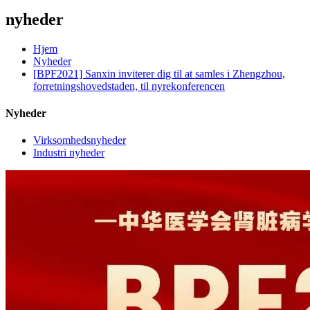
nyheder
Hjem
Nyheder
[BPF2021] Sanxin inviterer dig til at samles i Zhengzhou,
forretningshovedstaden, til nyrekonferencen
Nyheder
Virksomhedsnyheder
Industri nyheder