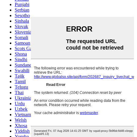
Punjabi
Serbian
Sesotho
Sinhala
Slovak
Slovenian
Somali
Samoan
Scots Gaelic
Shona
Sindhi
Sundanese
Swahili
Tajik
Tamil
Telugu
Thai
Ukrainian
Urdu
Uzbek
Vietnamese
Welsh
Xhosa
Yiddish
Yoruba