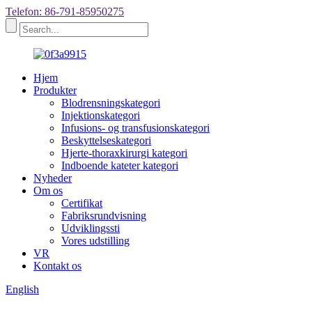
Telefon: 86-791-85950275
Hjem
Produkter
Blodrensningskategori
Injektionskategori
Infusions- og transfusionskategori
Beskyttelseskategori
Hjerte-thoraxkirurgi kategori
Indboende kateter kategori
Nyheder
Om os
Certifikat
Fabriksrundvisning
Udviklingssti
Vores udstilling
VR
Kontakt os
English