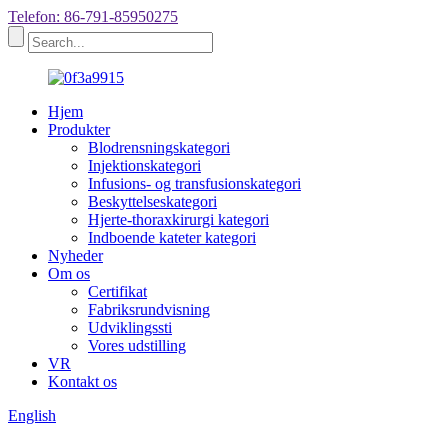
Telefon: 86-791-85950275
Hjem
Produkter
Blodrensningskategori
Injektionskategori
Infusions- og transfusionskategori
Beskyttelseskategori
Hjerte-thoraxkirurgi kategori
Indboende kateter kategori
Nyheder
Om os
Certifikat
Fabriksrundvisning
Udviklingssti
Vores udstilling
VR
Kontakt os
English