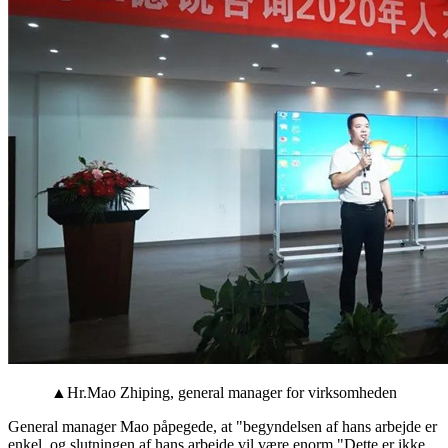
▲Hr.Mao Zhiping, general manager for virksomheden
General manager Mao påpegede, at "begyndelsen af ​​hans arbejde er
enkel, og slutningen af ​​hans arbejde vil være enorm."Dette er ikke