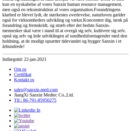
kun en nyskabelse af vores Sanxin human resource management,
men også en rekonstruktion af vores organisation.Forandringens
klarhed er blevet lydt, de stærkestes overlevelse, naturloven gælder
også for virksomheders udvikling og vækst.Koncentrer dig, tænk på
forandring og fremskridt, og stræb efter det bedste.Sanxin-
mennesker skal være i stand til at overgå sig selv, kultivere sig selv,
opnå sig selv og lede udviklingen af ​​sundhedsforetagender med den
holdning, at de modigt opsætter tidevandet og bygger Sanxin i et
århundrede!
Indlægstid: 22-jan-2021
Om os
Certifikat
Kontakt os
sales@sanxin-med.com
JiangXi Sanxin Medtec Co.,Ltd.
Tlf.: 86-791-85950275