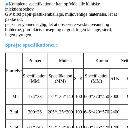
◆
Komplette specifikationer kan opfylde alle kliniske
injektionsbehov.
Giv blød papir-plastikemballage, miljøvenlige materialer, let at
pakke ud.
pelsen er gennemsigtig, let at observere væskeniveauet og
boblerne, produktets forsegling er god, ingen lækage, steril,
ingen pyrogen
Sprøjte specifikationer:
Primær
Midten
Karton
Net
Størrelse
Specifikation
Specifikation
Specifikation
STK
STK
(MM)
(MM)
(MM)
1 ML
174*33
175*125*140
100
660*370*450
3000
3 ml
200*36
205*135*200
100
645*420*570
2400
5 ml
211*39,5
213*158*200
100
660*335*420
1200