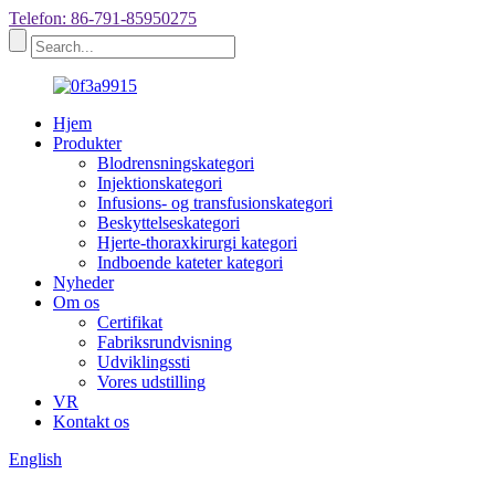
Telefon: 86-791-85950275
Hjem
Produkter
Blodrensningskategori
Injektionskategori
Infusions- og transfusionskategori
Beskyttelseskategori
Hjerte-thoraxkirurgi kategori
Indboende kateter kategori
Nyheder
Om os
Certifikat
Fabriksrundvisning
Udviklingssti
Vores udstilling
VR
Kontakt os
English