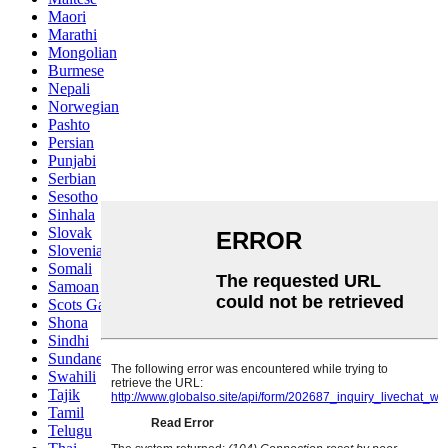
Maori
Marathi
Mongolian
Burmese
Nepali
Norwegian
Pashto
Persian
Punjabi
Serbian
Sesotho
Sinhala
Slovak
Slovenian
Somali
Samoan
Scots Gaelic
Shona
Sindhi
Sundanese
Swahili
Tajik
Tamil
Telugu