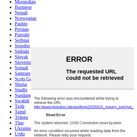
Mongolian
Burmese
Nepali
Norwegian
Pashto
Persian
Punjabi
Serbian
Sesotho
Sinhala
Slovak
Slovenian
Somali
Samoan
Scots Gaelic
Shona
Sindhi
Sundanese
Swahili
Tajik
Tamil
Telugu
Thai
Ukrainian
Urdu