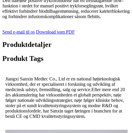
Den nåleløse positive trykforbindelse har en fremadgående flow-
funktion i stedet for manuel positivt trykforseglingsrør, hvilket
effektivt forhindrer blodtilbagestrømning, reducerer kateterblokering
og forhindrer infusionskomplikationer såsom flebitis.
Send e-mail til os
Download som PDF
Produktdetaljer
Produkt Tags
Jiangxi Sanxin Medtec Co., Ltd er en national højteknologisk
virksomhed, der er specialiseret i forskning og udvikling af
medicinsk udstyr, fremstilling, salg og service.Efter mere end 20
års akkumulering har virksomheden et globalt perspektiv, nøje
følger nationale udviklingsstrategier, nøje følger kliniske behov,
stoler på et sundt kvalitetsstyringssystem og modne R&D og
produktionsfordele, har Sanxin taget føringen i branchen for at
bestå CE og CMD kvalitetsstyringssystem.