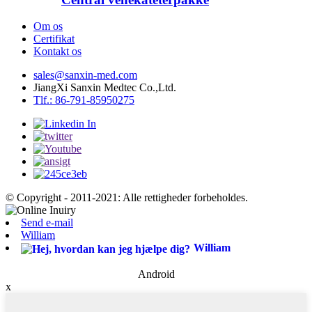
Om os
Certifikat
Kontakt os
sales@sanxin-med.com
JiangXi Sanxin Medtec Co.,Ltd.
Tlf.: 86-791-85950275
© Copyright - 2011-2021: Alle rettigheder forbeholdes.
Send e-mail
William
William
Android
x