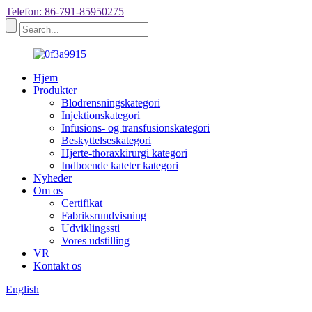
Telefon: 86-791-85950275
Hjem
Produkter
Blodrensningskategori
Injektionskategori
Infusions- og transfusionskategori
Beskyttelseskategori
Hjerte-thoraxkirurgi kategori
Indboende kateter kategori
Nyheder
Om os
Certifikat
Fabriksrundvisning
Udviklingssti
Vores udstilling
VR
Kontakt os
English